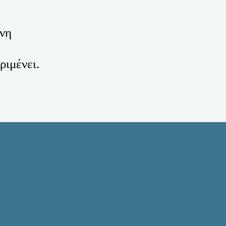
νη 
ριμένει.