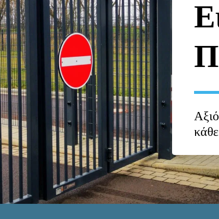
Ε
Π
Αξιό
κάθε